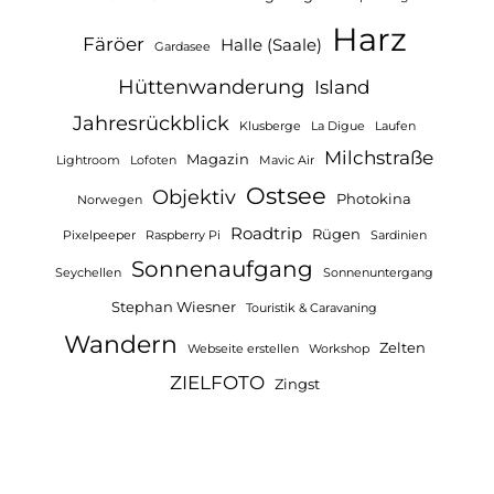
Harz
Färöer
Halle (Saale)
Gardasee
Hüttenwanderung
Island
Jahresrückblick
Klusberge
La Digue
Laufen
Milchstraße
Magazin
Lightroom
Lofoten
Mavic Air
Ostsee
Objektiv
Photokina
Norwegen
Roadtrip
Rügen
Pixelpeeper
Raspberry Pi
Sardinien
Sonnenaufgang
Seychellen
Sonnenuntergang
Stephan Wiesner
Touristik & Caravaning
Wandern
Zelten
Webseite erstellen
Workshop
ZIELFOTO
Zingst