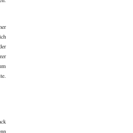
ner
ich
der
zer
zum
te.
ack
enn