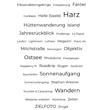
Färöer
Elbsandsteingebirge
Fotoplanung
Harz
Halle (Saale)
Gardasee
Hüttenwanderung
Island
Jahresrückblick
Klusberge
La Digue
Magazin
Laufen
Lightroom
Lofoten
Mavic Air
Objektiv
Milchstraße
Norwegen
Ostsee
Photokina
Pixelpeeper
Roadtrip
Rügen
Raspberry Pi
Sardinien
Sonnenaufgang
Seychellen
Stephan Wiesner
Sonnenuntergang
Wandern
Touristik & Caravaning
Zelten
Webseite erstellen
Workshop
ZIELFOTO
Zingst