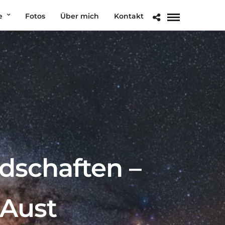
e
Fotos
Über mich
Kontakt
dschaften –
 Aust