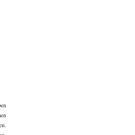
ben
hen
en.
en.