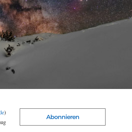
.de
)
Abonnieren
nug