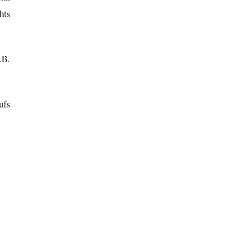
hts
.B.
ufs