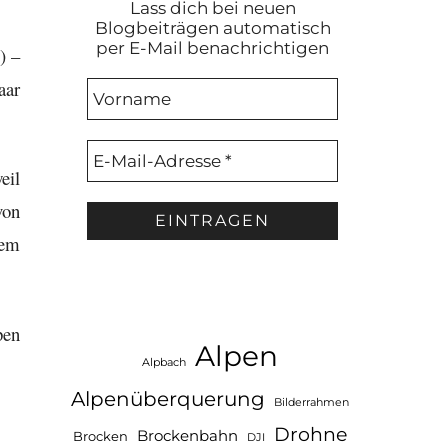
Lass dich bei neuen
Blogbeiträgen automatisch
per E-Mail benachrichtigen
) –
aar
eil
von
dem
pen
Alpen
Alpbach
Alpenüberquerung
Bilderrahmen
Drohne
Brockenbahn
Brocken
DJI