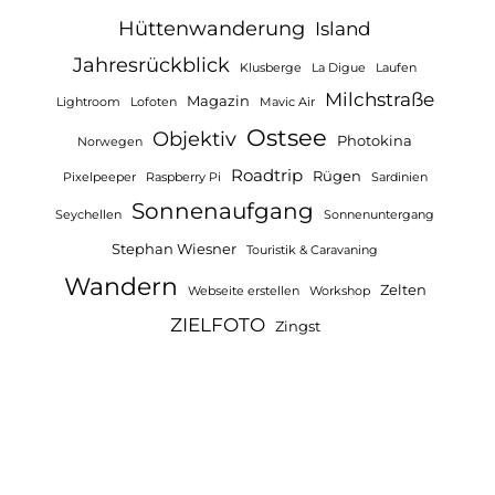
Hüttenwanderung
Island
Jahresrückblick
Klusberge
La Digue
Laufen
Milchstraße
Magazin
Lightroom
Lofoten
Mavic Air
Ostsee
Objektiv
Photokina
Norwegen
Roadtrip
Rügen
Pixelpeeper
Raspberry Pi
Sardinien
Sonnenaufgang
Seychellen
Sonnenuntergang
Stephan Wiesner
Touristik & Caravaning
Wandern
Zelten
Webseite erstellen
Workshop
ZIELFOTO
Zingst