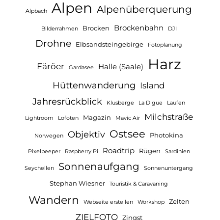
Alpen
Alpenüberquerung
Alpbach
Brockenbahn
Brocken
Bilderrahmen
DJI
Drohne
Elbsandsteingebirge
Fotoplanung
Harz
Färöer
Halle (Saale)
Gardasee
Hüttenwanderung
Island
Jahresrückblick
Klusberge
La Digue
Laufen
Milchstraße
Magazin
Lightroom
Lofoten
Mavic Air
Ostsee
Objektiv
Photokina
Norwegen
Roadtrip
Rügen
Pixelpeeper
Raspberry Pi
Sardinien
Sonnenaufgang
Seychellen
Sonnenuntergang
Stephan Wiesner
Touristik & Caravaning
Wandern
Zelten
Webseite erstellen
Workshop
ZIELFOTO
Zingst