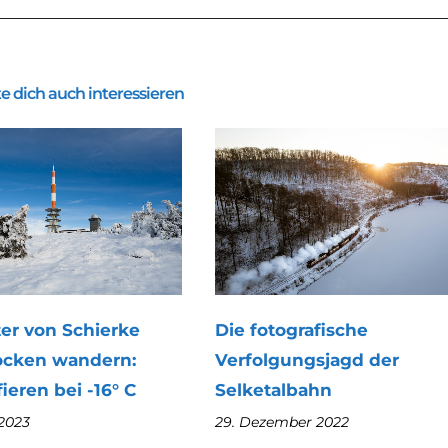
e dich auch interessieren
er von Schierke
Die fotografische
ocken wandern:
Verfolgungsjagd der
ieren bei -16° C
Selketalbahn
 2023
29. Dezember 2022