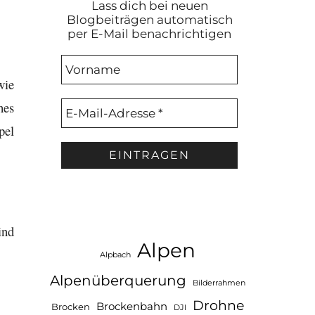
Lass dich bei neuen
Blogbeiträgen automatisch
per E-Mail benachrichtigen
wie
hes
pel
ind
Alpen
Alpbach
Alpenüberquerung
Bilderrahmen
Drohne
Brockenbahn
Brocken
DJI