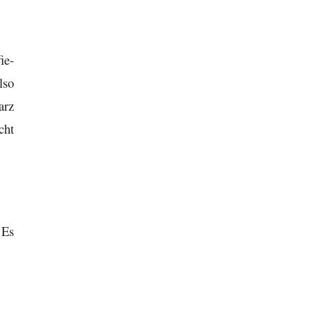
ie-
lso
arz
cht
 Es