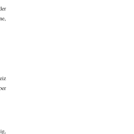
der
ne,
eiz
ber
ig,