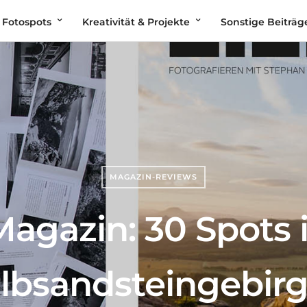
 Fotospots
Kreativität & Projekte
Sonstige Beiträg
MAGAZIN-REVIEWS
agazin: 30 Spots 
lbsandsteingebir