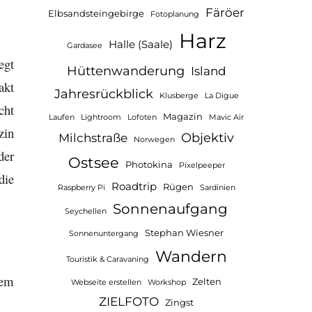
Färöer
Elbsandsteingebirge
Fotoplanung
Harz
Halle (Saale)
Gardasee
iegt
Hüttenwanderung
Island
akt
Jahresrückblick
Klusberge
La Digue
cht
Magazin
Laufen
Lightroom
Lofoten
Mavic Air
zin
Objektiv
Milchstraße
Norwegen
der
Ostsee
Photokina
Pixelpeeper
die
Roadtrip
Rügen
Raspberry Pi
Sardinien
Sonnenaufgang
Seychellen
Stephan Wiesner
Sonnenuntergang
Wandern
Touristik & Caravaning
dem
Zelten
Webseite erstellen
Workshop
ZIELFOTO
Zingst