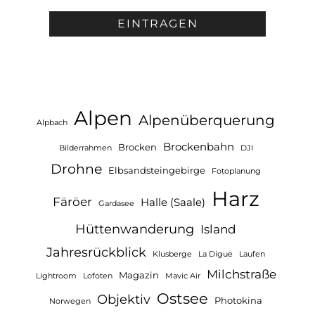
Alpen
Alpenüberquerung
Alpbach
Brockenbahn
Brocken
Bilderrahmen
DJI
Drohne
Elbsandsteingebirge
Fotoplanung
Harz
Färöer
Halle (Saale)
Gardasee
Hüttenwanderung
Island
Jahresrückblick
Klusberge
La Digue
Laufen
Milchstraße
Magazin
Lightroom
Lofoten
Mavic Air
Ostsee
Objektiv
Photokina
Norwegen