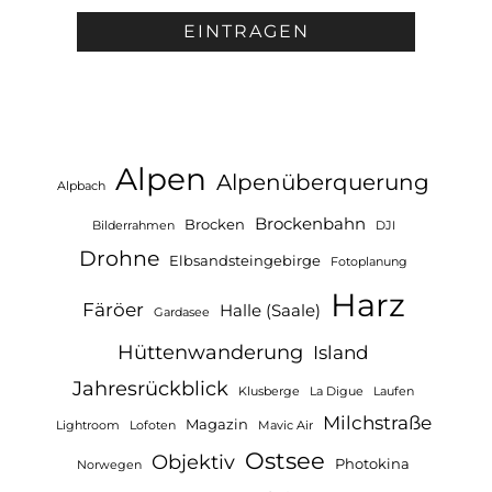
Alpen
Alpenüberquerung
Alpbach
Brockenbahn
Brocken
Bilderrahmen
DJI
Drohne
Elbsandsteingebirge
Fotoplanung
Harz
Färöer
Halle (Saale)
Gardasee
Hüttenwanderung
Island
Jahresrückblick
Klusberge
La Digue
Laufen
Milchstraße
Magazin
Lightroom
Lofoten
Mavic Air
Ostsee
Objektiv
Photokina
Norwegen