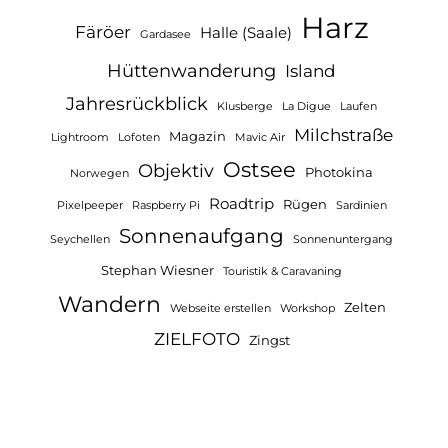
Harz
Färöer
Halle (Saale)
Gardasee
Hüttenwanderung
Island
Jahresrückblick
Klusberge
La Digue
Laufen
Milchstraße
Magazin
Lightroom
Lofoten
Mavic Air
Ostsee
Objektiv
Photokina
Norwegen
Roadtrip
Rügen
Pixelpeeper
Raspberry Pi
Sardinien
Sonnenaufgang
Seychellen
Sonnenuntergang
Stephan Wiesner
Touristik & Caravaning
Wandern
Zelten
Webseite erstellen
Workshop
ZIELFOTO
Zingst