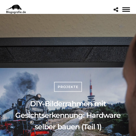
PROJEKTE
DIY-Bilderrahmen mit
Gesichtserkennung: Hardware
selber bauen (Teil 1)