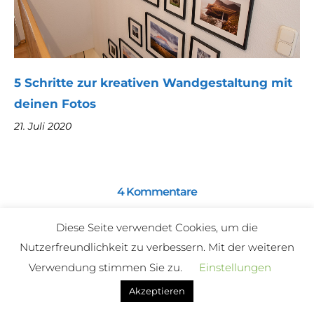
5 Schritte zur kreativen Wandgestaltung mit
deinen Fotos
21. Juli 2020
4 Kommentare
25. Januar 2026 um 00:05
Futzipelz
Diese Seite verwendet Cookies, um die
Nutzerfreundlichkeit zu verbessern. Mit der weiteren
Antworten
Verwendung stimmen Sie zu.
Einstellungen
Das ist ja mal ein tolles Projekt. Da
Akzeptieren
soll mal noch einer sagen, dass