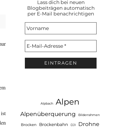
Lass dich bei neuen
Blogbeiträgen automatisch
per E-Mail benachrichtigen
nur
dem
Alpen
Alpbach
ist
Alpenüberquerung
Bilderrahmen
len
Drohne
Brockenbahn
Brocken
DJI