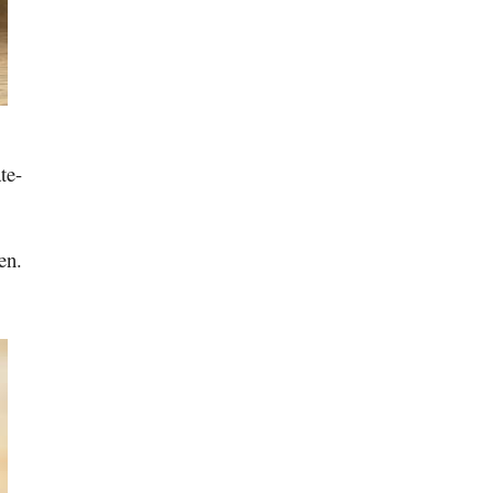
te-
en.