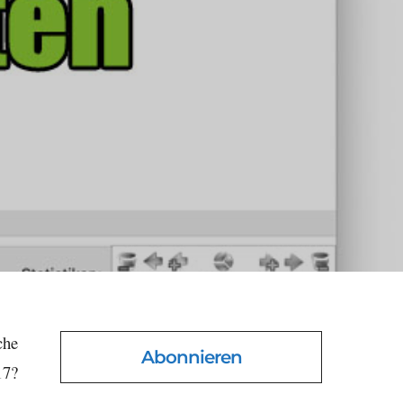
che
Abonnieren
17?