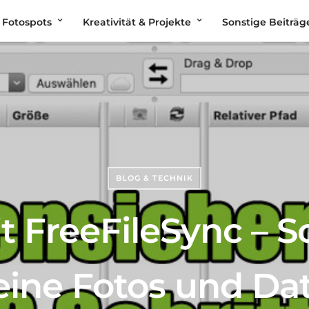
 Fotospots
Kreativität & Projekte
Sonstige Beiträg
BLOG & TECHNIK
 FreeFileSync – So
ine Fotos und Da