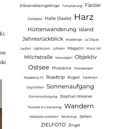
Färöer
Elbsandsteingebirge
Fotoplanung
Harz
Halle (Saale)
Gardasee
Hüttenwanderung
Island
k).
Jahresrückblick
Klusberge
La Digue
Magazin
Laufen
Lightroom
Lofoten
Mavic Air
rem
Objektiv
Milchstraße
Norwegen
ekt
Ostsee
Photokina
Pixelpeeper
Roadtrip
Rügen
Raspberry Pi
Sardinien
Sonnenaufgang
Seychellen
Stephan Wiesner
Sonnenuntergang
Wandern
Touristik & Caravaning
Zelten
Webseite erstellen
Workshop
ZIELFOTO
Zingst