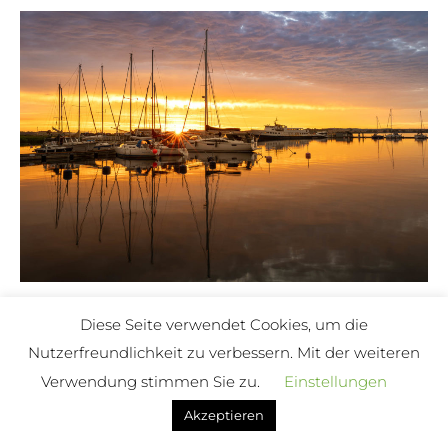
Sonnenuntergang im Hafen von Gager auf
Diese Seite verwendet Cookies, um die
Rügen fotografieren
Nutzerfreundlichkeit zu verbessern. Mit der weiteren
8. Oktober 2024
Verwendung stimmen Sie zu.
Einstellungen
Akzeptieren