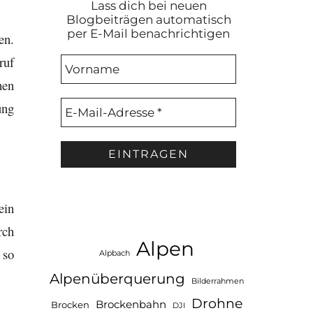
Lass dich bei neuen
Blogbeiträgen automatisch
per E-Mail benachrichtigen
en.
ruf
hen
ung
ein
rch
Alpen
 so
Alpbach
Alpenüberquerung
Bilderrahmen
Drohne
Brockenbahn
Brocken
DJI