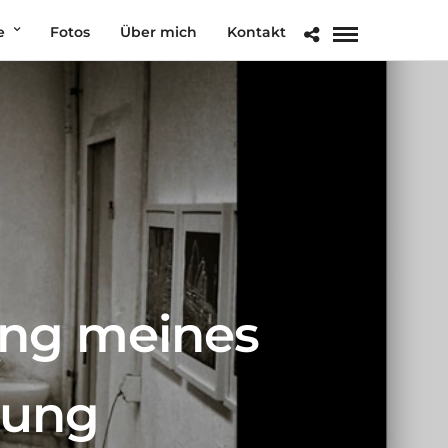
e
Fotos
Über mich
Kontakt
ung meines
dung