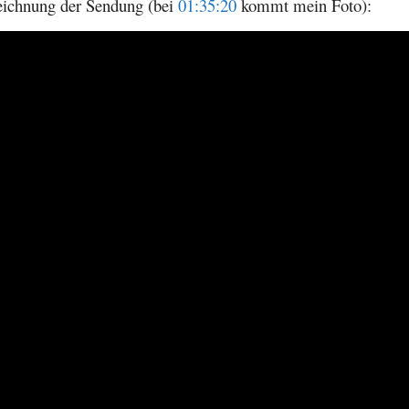
fzeichnung der Sendung (bei
01:35:20
kommt mein Foto):