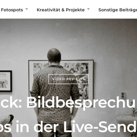
 Fotospots
Kreativität & Projekte
Sonstige Beiträg
VIDEO-REVIEWS
ck: Bildbesprech
os in der Live-Sen