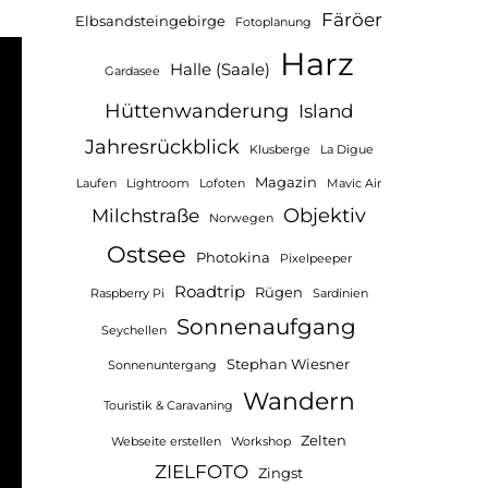
Färöer
Elbsandsteingebirge
Fotoplanung
Harz
Halle (Saale)
Gardasee
Hüttenwanderung
Island
Jahresrückblick
Klusberge
La Digue
Magazin
Laufen
Lightroom
Lofoten
Mavic Air
Objektiv
Milchstraße
Norwegen
Ostsee
Photokina
Pixelpeeper
Roadtrip
Rügen
Raspberry Pi
Sardinien
Sonnenaufgang
Seychellen
Stephan Wiesner
Sonnenuntergang
Wandern
Touristik & Caravaning
Zelten
Webseite erstellen
Workshop
ZIELFOTO
Zingst