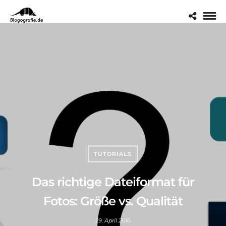
TUTORIALS
Das richtige Dateiformat für
Fotos: Größe vs. Qualität
29. April 2016