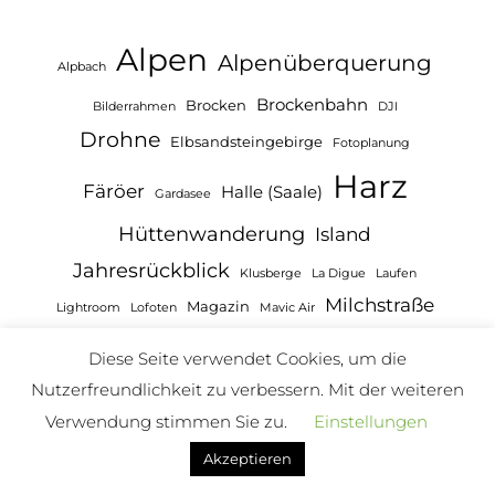
Alpen
Alpenüberquerung
Alpbach
Brockenbahn
Brocken
Bilderrahmen
DJI
Drohne
Elbsandsteingebirge
Fotoplanung
Harz
Färöer
Halle (Saale)
Gardasee
Hüttenwanderung
Island
Jahresrückblick
Klusberge
La Digue
Laufen
Milchstraße
Magazin
Lightroom
Lofoten
Mavic Air
Ostsee
Objektiv
Photokina
Norwegen
Diese Seite verwendet Cookies, um die
Roadtrip
Rügen
Pixelpeeper
Raspberry Pi
Sardinien
Nutzerfreundlichkeit zu verbessern. Mit der weiteren
Sonnenaufgang
Verwendung stimmen Sie zu.
Einstellungen
Seychellen
Sonnenuntergang
Stephan Wiesner
Touristik & Caravaning
Akzeptieren
Wandern